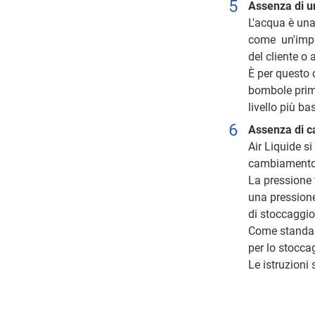
Assenza di u
L'acqua è una
come un'impur
del cliente o 
È per questo 
bombole prim
livello più ba
Assenza di c
Air Liquide s
cambiamento d
La pressione 
una pressione
di stoccaggio 
Come standar
per lo stoccag
Le istruzioni 