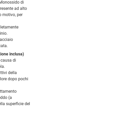
l Monossido di
presente ad alto
o motivo, per
pletamente
inio.
 acciaio
cata.
ione inclusa)
 causa di
la.
tivi della
alore dopo pochi
rattamento
eddo (a
lla superficie del