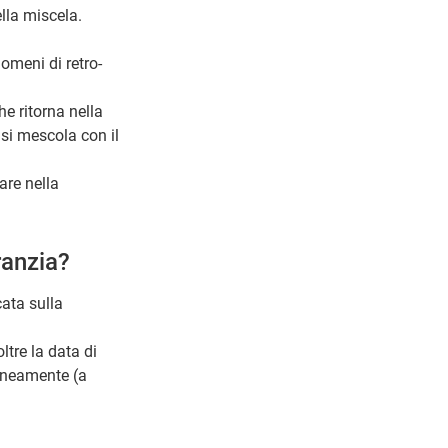
lla miscela.
omeni di retro-
e ritorna nella
 si mescola con il
are nella
ranzia?
cata sulla
ltre la data di
taneamente (a