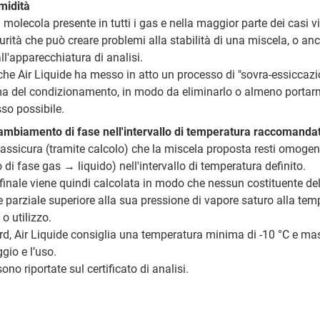
midità
 molecola presente in tutti i gas e nella maggior parte dei casi 
ità che può creare problemi alla stabilità di una miscela, o anc
all'apparecchiatura di analisi.
che Air Liquide ha messo in atto un processo di "sovra-essiccazi
a del condizionamento, in modo da eliminarlo o almeno portarne
sso possibile.
ambiamento di fase nell'intervallo di temperatura raccomanda
i assicura (tramite calcolo) che la miscela proposta resti omoge
i fase gas → liquido) nell'intervallo di temperatura definito.
finale viene quindi calcolata in modo che nessun costituente de
 parziale superiore alla sua pressione di vapore saturo alla te
o utilizzo.
d, Air Liquide consiglia una temperatura minima di -10 °C e ma
gio e l’uso.
sono riportate sul certificato di analisi.