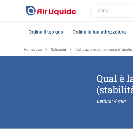
Skip
to
Cerca
main
content
Ordina il tuo gas
Ordina la tua attrezzatura
Homepage
Soluzioni
Calibrazione per la ricerca e l'analisi
Qual è l
(stabili
Lettura: 4 min