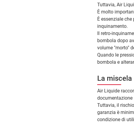
Tuttavia, Air Liqu
È molto importante
È essenziale che 
inquinamento.
Il retro-inquinam
bombola dopo aver
volume "morto" del
Quando le pression
bombola e alterare
La miscela 
Air Liquide raccom
documentazione a
Tuttavia, il risch
garanzia è minimo
condizione di uti