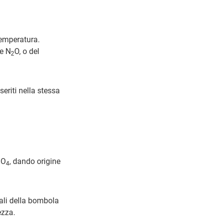
temperatura.
e N
O, o del
2
eriti nella stessa
SO
, dando origine
4
iali della bombola
ezza.