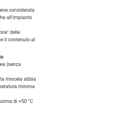
viene considerata
he all'impianto
one" delle
 il contenuto al
to
nea (senza
lla miscela abbia
mperatura minima
ssima di +50 °C