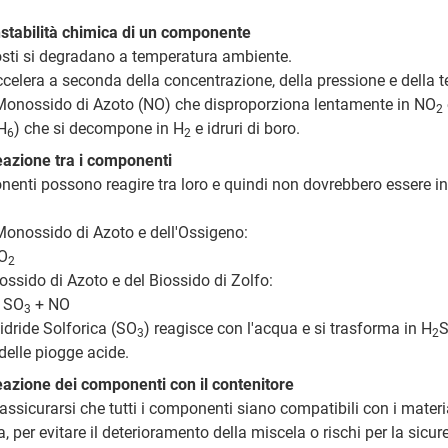
nstabilità chimica di un componente
sti si degradano a temperatura ambiente.
ccelera a seconda della concentrazione, della pressione e della 
 Monossido di Azoto (NO) che disproporziona lentamente in NO
2
H
) che si decompone in H
e idruri di boro.
6
2
eazione tra i componenti
enti possono reagire tra loro e quindi non dovrebbero essere ins
 Monossido di Azoto e dell'Ossigeno:
O
2
ossido di Azoto e del Biossido di Zolfo:
 SO
+ NO
3
nidride Solforica (SO
) reagisce con l'acqua e si trasforma in H
3
2
elle piogge acide.
eazione dei componenti con il contenitore
assicurarsi che tutti i componenti siano compatibili con i mater
a, per evitare il deterioramento della miscela o rischi per la sicur