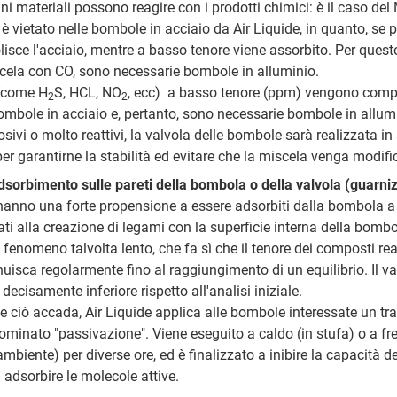
cuni materiali possono reagire con i prodotti chimici: è il caso de
è vietato nelle bombole in acciaio da Air Liquide, in quanto, se 
lisce l'acciaio, mentre a basso tenore viene assorbito. Per quest
cela con CO, sono necessarie bombole in alluminio.
i (come H
S, HCL, NO
, ecc) a basso tenore (ppm) vengono com
2
2
bombole in acciaio e, pertanto, sono necessarie bombole in allum
osivi o molto reattivi, la valvola delle bombole sarà realizzata in
per garantirne la stabilità ed evitare che la miscela venga modifi
sorbimento sulle pareti della bombola o della valvola (guarniz
i hanno una forte propensione a essere adsorbiti dalla bombola a
ti alla creazione di legami con la superficie interna della bombo
n fenomeno talvolta lento, che fa sì che il tenore dei composti reat
uisca regolarmente fino al raggiungimento di un equilibrio. Il v
decisamente inferiore rispetto all'analisi iniziale.
he ciò accada, Air Liquide applica alle bombole interessate un t
ominato "passivazione". Viene eseguito a caldo (in stufa) o a fr
biente) per diverse ore, ed è finalizzato a inibire la capacità de
 adsorbire le molecole attive.