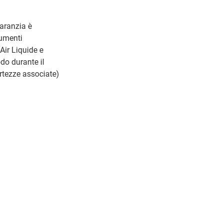
garanzia è
cumenti
 Air Liquide e
odo durante il
rtezze associate)