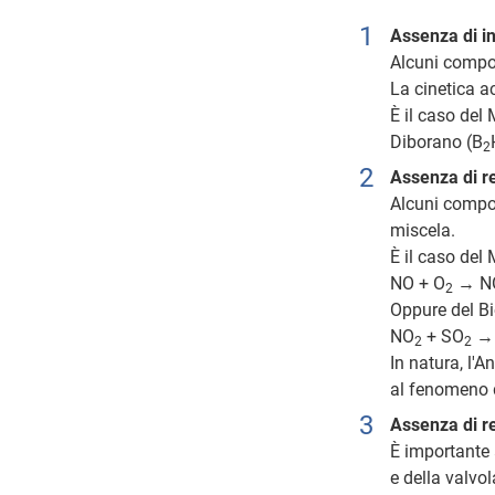
Assenza di i
Alcuni compo
La cinetica a
È il caso del
Diborano (B
2
Assenza di r
Alcuni compon
miscela.
È il caso del
NO + O
→ N
2
Oppure del Bi
NO
+ SO
→
2
2
In natura, l'A
al fenomeno d
Assenza di r
È importante 
e della valvol