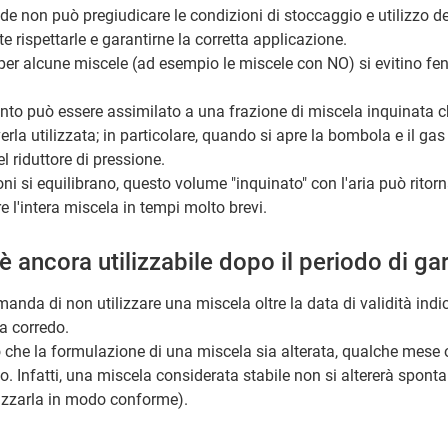
ide non può pregiudicare le condizioni di stoccaggio e utilizzo de
 rispettarle e garantirne la corretta applicazione.
per alcune miscele (ad esempio le miscele con NO) si evitino fen
ento può essere assimilato a una frazione di miscela inquinata ch
la utilizzata; in particolare, quando si apre la bombola e il gas
 riduttore di pressione.
i si equilibrano, questo volume "inquinato" con l'aria può ritorn
 l'intera miscela in tempi molto brevi.
è ancora utilizzabile dopo il periodo di ga
anda di non utilizzare una miscela oltre la data di validità indi
 corredo.
io che la formulazione di una miscela sia alterata, qualche mese o
. Infatti, una miscela considerata stabile non si altererà spon
lizzarla in modo conforme).