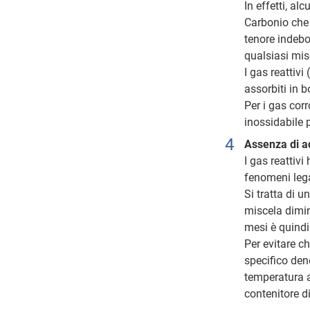
In effetti, al
Carbonio che 
tenore indebo
qualsiasi mis
I gas reattiv
assorbiti in 
Per i gas corr
inossidabile 
Assenza di ad
I gas reattiv
fenomeni lega
Si tratta di u
miscela dimin
mesi è quindi 
Per evitare c
specifico den
temperatura am
contenitore di