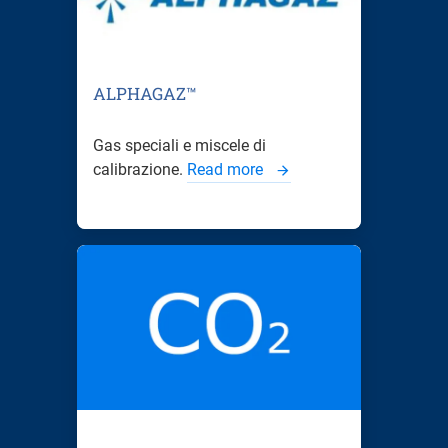
ALPHAGAZ™
Gas speciali e miscele di
calibrazione.
Read more