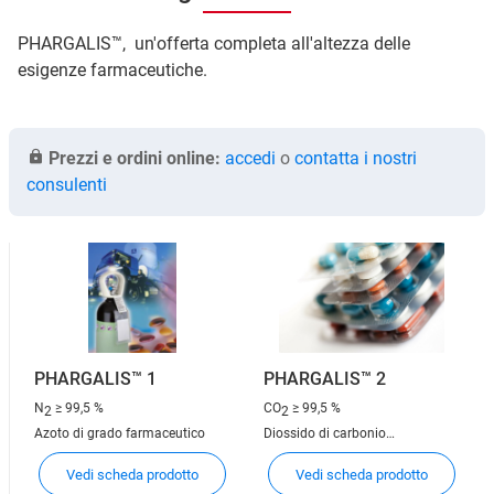
PHARGALIS™, un'offerta completa all'altezza delle
esigenze farmaceutiche.
Prezzi e ordini online:
accedi
o
contatta i nostri
consulenti
PHARGALIS™ 1
PHARGALIS™ 2
N
≥ 99,5 %
CO
≥ 99,5 %
2
2
Azoto di grado farmaceutico
Diossido di carbonio
farmaceutico
Vedi scheda prodotto
Vedi scheda prodotto