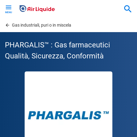
Skip
to
main
content
Gas industriali, puri o in miscela
PHARGALIS™ : Gas farmaceutici
Qualità, Sicurezza, Conformità