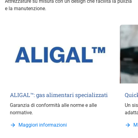
Attrezzature su misura con un design che facilita la pulizia
e la manutenzione.
ALIGAL™: gas alimentari specializzati
Quick
Garanzia di conformità alle norme e alle
Un sis
normative.
adatta
Maggiori informazioni
M