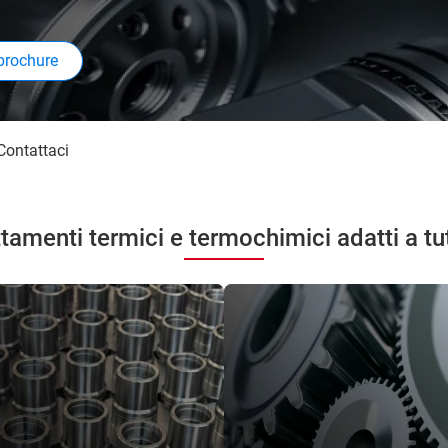
 brochure
Contattaci
attamenti termici e termochimici adatti a tu