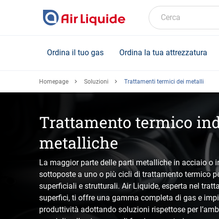
Skip
to
Cerca
main
content
Ordina il tuo gas
Ordina la tua attrezzatura
Homepage
Soluzioni
Trattamenti termici dei metalli
Trattamento termico indu
metalliche
La maggior parte delle parti metalliche in acciaio o in
sottoposte a uno o più cicli di trattamento termico p
superficiali e strutturali. Air Liquide, esperta nel tr
superfici, ti offre una gamma completa di gas e impia
produttività adottando soluzioni rispettose per l’ambi