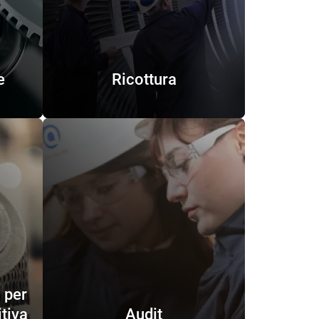
e
Ricottura
 per
itiva
Audit