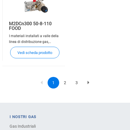
M2DCn300 50-8-110
FOOD
I materiali installati a valle della
linea di distribuzione gas,
denominati punti di utilizzo,
Vedi scheda prodotto
consentono la connessione delle
apparecchiature dell'utente alla
rete di distribuzione. A seconda
dei casi, i punti di utilizzo hanno
la funzione di interromper
1
2
3
Current
Page
Page
Next
Pagination
page
page
I NOSTRI GAS
Gas Industriali