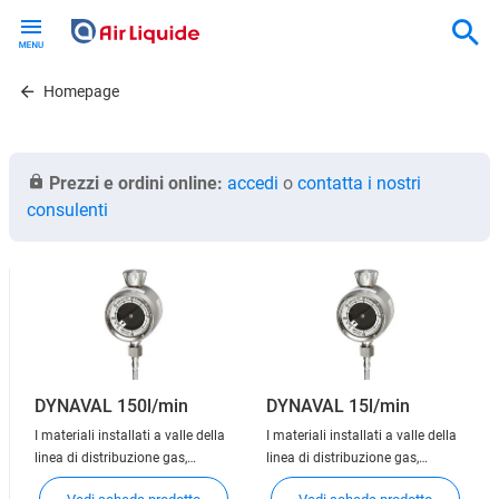
Skip
to
main
content
Homepage
Prezzi e ordini online:
accedi
o
contatta i nostri
consulenti
DYNAVAL 150l/min
DYNAVAL 15l/min
I materiali installati a valle della
I materiali installati a valle della
linea di distribuzione gas,
linea di distribuzione gas,
denominati punti di utilizzo,
denominati punti di utilizzo,