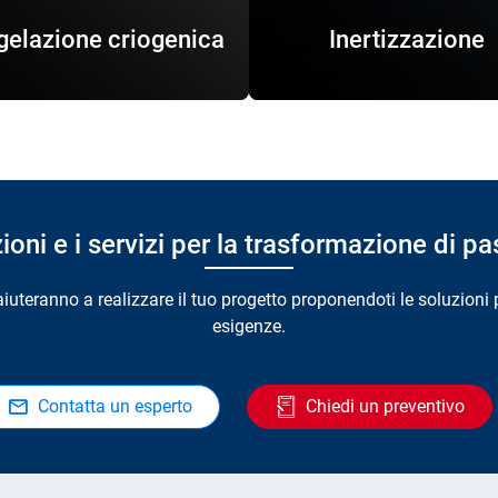
Inertizzazione dei prodotti dura
il processo produttivo. Per li
gelazione criogenica
Inertizzazione
l'ossidazione delle bevande, s
un'atmosfera inerte con az
ni e i servizi per la trasformazione di pa
i aiuteranno a realizzare il tuo progetto proponendoti le soluzioni 
esigenze.
Contatta un esperto
Chiedi un preventivo