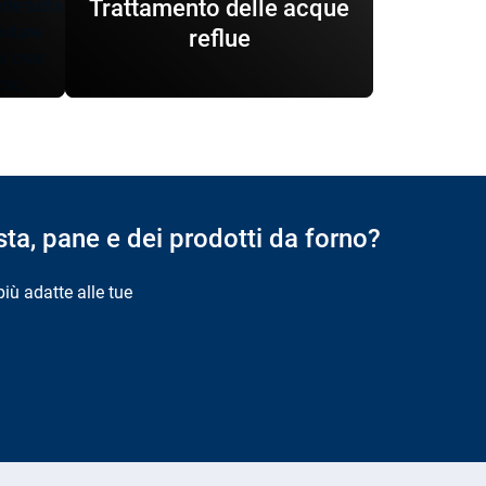
Trattamento delle acque
nte tutto
mitare
reflue
i crea
oto.
sta, pane e dei prodotti da forno?
più adatte alle tue