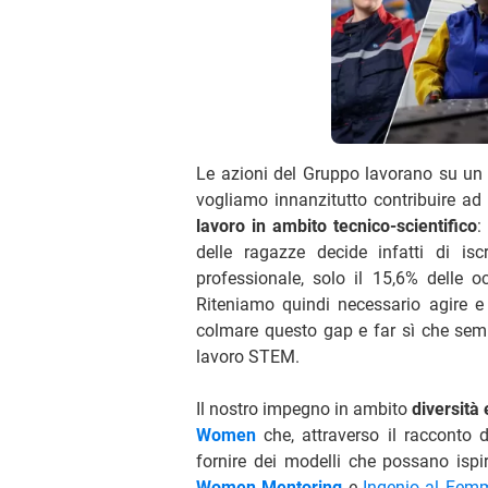
Le azioni del Gruppo lavorano su un o
vogliamo innanzitutto contribuire ad
lavoro in ambito tecnico-scientifico
:
delle ragazze decide infatti di i
professionale, solo il 15,6% delle o
Riteniamo quindi necessario agire e 
colmare questo gap e far sì che sem
lavoro STEM.
Il nostro impegno in ambito
diversità 
Women
che, attraverso il racconto d
fornire dei modelli che possano ispir
Women Mentoring
e
Ingenio al Femm