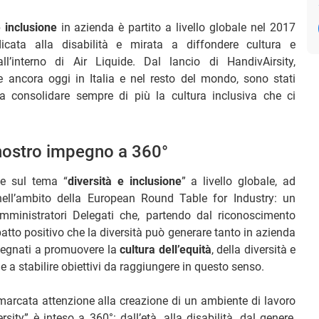
e inclusione
in azienda è partito a livello globale nel 2017
edicata alla disabilità e mirata a diffondere cultura e
’interno di Air Liquide. Dal lancio di HandivAirsity,
ancora oggi in Italia e nel resto del mondo, sono stati
i a consolidare sempre di più la cultura inclusiva che ci
l nostro impegno a 360°
de sul tema “
diversità e inclusione
” a livello globale, ad
nell’ambito della European Round Table for Industry: un
ministratori Delegati che, partendo dal riconoscimento
mpatto positivo che la diversità può generare tanto in azienda
mpegnati a promuovere la
cultura dell’equità
, della diversità e
 e a stabilire obiettivi da raggiungere in questo senso.
marcata attenzione alla creazione di un ambiente di lavoro
rsity” è inteso a 360°: dall’età, alla disabilità, dal genere,