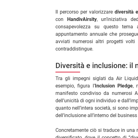
Il percorso per valorizzare
diversità 
con
HandivAirsity
, un’iniziativa d
consapevolezza su questo tema all
appuntamento annuale che prosegue 
avviati numerosi altri progetti volt
contraddistingue.
Diversità e inclusione: i
Tra gli impegni siglati da Air Liqui
esempio, figura l’
Inclusion Pledge
, 
manifesto condiviso da numerosi Am
dell’unicità di ogni individuo e dall’i
quanto nell’intera società, si sono i
dell’inclusione all’interno del business
Concretamente ciò si traduce in una 
diversificato, dove il concetto di “dive