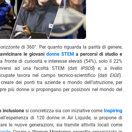
rizzonte di 360°. Per quanto riguarda la parità di genere,
avvicinare le giovani
donne STEM
a percorsi di studio e
 a fronte di curiosità e interesse elevati (54%), solo il 22%
scriversi ad una facoltà STEM (dati
IPSOS
) e, a livello
ccupate lavora nel campo tecnico-scientifico (dati
EIGE
).
creare dei ponti tra aziende e mondo dell’istruzione, per
pre più donne si propongano per posizioni nel mondo del
e inclusione
si concretizza sia con iniziative come
Inspiring
ell’esperienza di 120 donne in Air Liquide, si propone di
are le nuove generazioni, sia tramite attività locali come
inile
. Grazie a Women Mentoring, progetto organizzato in