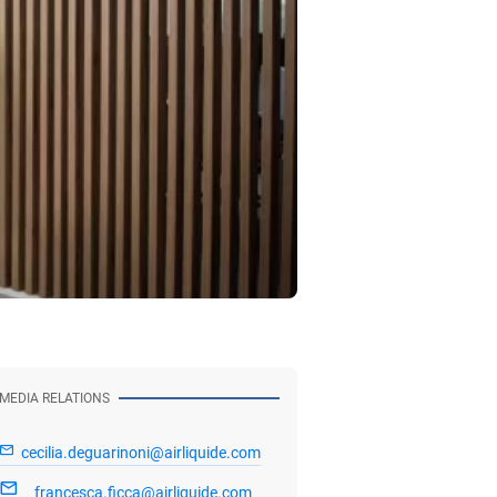
MEDIA RELATIONS
cecilia.deguarinoni@airliquide.com
francesca.ficca@airliquide.com