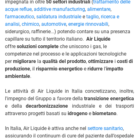
impegnata in oltre
50 settori industriali
(
trattamento delle
acque reflue
,
additive manufacturing
,
alimentare
,
farmaceutico
,
saldatura industriale
e
taglio
,
ricerca e
analisi
,
chimico
,
automotive
,
energie rinnovabili
,
siderurgico, raffinerie...) potendo contare su una presenza
capillare su tutto il territorio italiano.
Air Liquide
offre
soluzioni complete
che uniscono i gas, le
competenze nel processo e le applicazioni tecnologiche
per
migliorare
la
qualità del prodotto
,
ottimizzare
i
costi di
produzione
, il
risparmio energetico
e
ridurre
l'
impatto
ambientale
.
Le attività di Air Liquide in Italia concretizzano, inoltre,
l'impegno del Gruppo a favore della
transizione energetica
e della
decarbonizzazione
industriale e dei trasporti
attraverso progetti basati su
idrogeno
e
biometano
.
In Italia, Air Liquide è attiva anche nel
settore sanitario
,
assicurando il continuum di cure del paziente dall’ospedale