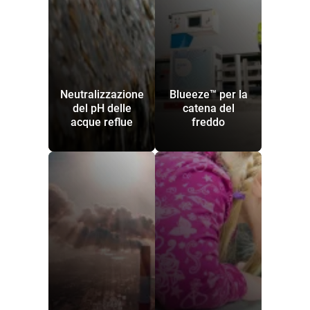
Neutralizzazione
Blueeze™ per la
del pH delle
catena del
acque reflue
freddo