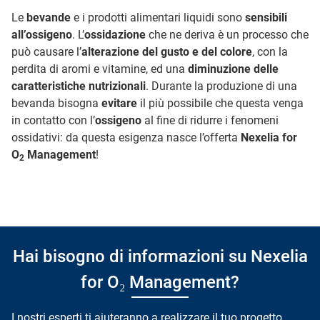
Le
bevande
e i prodotti alimentari liquidi sono
sensibili
all’ossigeno
. L’
ossidazione
che ne deriva è un processo che
può causare l’
alterazione del gusto e del colore
, con la
perdita di aromi e vitamine, ed una
diminuzione delle
caratteristiche nutrizionali
. Durante la produzione di una
bevanda bisogna
evitare
il più possibile che questa venga
in contatto con l’
ossigeno
al fine di ridurre i fenomeni
ossidativi: da questa esigenza nasce l’offerta
Nexelia for
O
Management
!
2
Hai bisogno di informazioni su Nexelia
for O₂ Management?
I nostri esperti ti aiuteranno a realizzare il tuo progetto