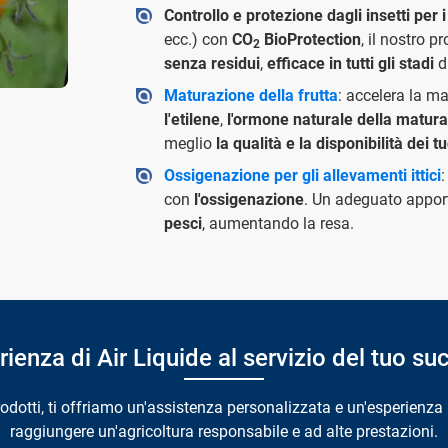
Controllo e protezione dagli insetti per i
ecc.) con
CO
BioProtection
, il nostro p
2
senza residui
,
efficace in tutti gli stadi
di
Maturazione della frutta
: accelera la ma
l'etilene
,
l'ormone naturale della matur
meglio
la qualità e la disponibilità dei t
Ossigenazione per gli allevamenti ittici
:
con
l'ossigenazione
. Un adeguato appor
pesci
, aumentando la resa.
rienza di Air Liquide al servizio del tuo s
prodotti, ti offriamo un'assistenza personalizzata e un'esperienza
raggiungere un'agricoltura responsabile e ad alte prestazioni.