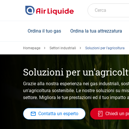
Skip
to
Cerca
main
content
Ordina il tuo gas
Ordina la tua attrezzatura
Homepage
Settori industriali
Soluzioni per l'agricoltura
Soluzioni per un'agricolt
Grazie alla nostra esperienza nei gas industriali, sos
un'agricoltura sostenibile. Le nostre soluzioni su mi
settore. Migliora le tue prestazioni ed il tuo impatto
Contatta un esperto
Chiedi un p