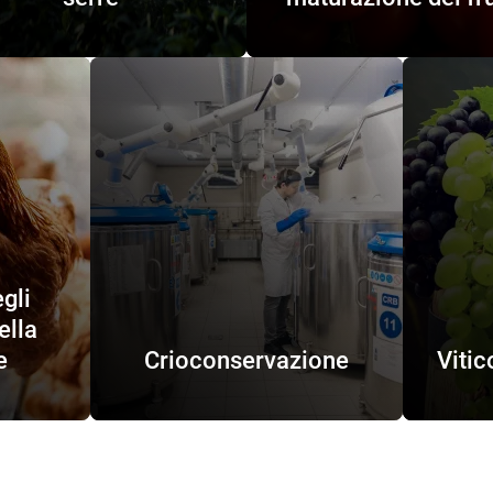
gli
ella
e
Crioconservazione
Vitic