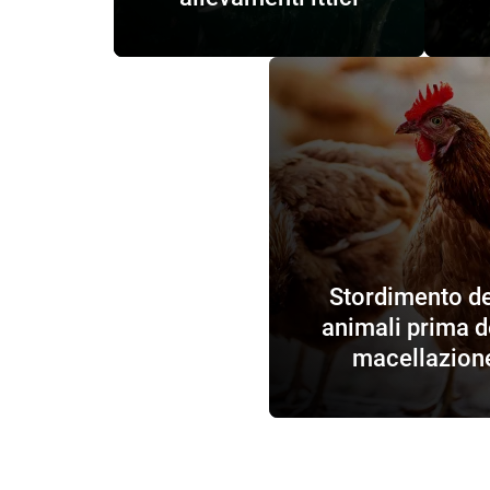
Stordimento de
animali prima d
macellazion