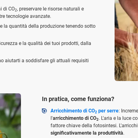
ni di CO
, preservare le risorse naturali e
2
tre tecnologie avanzate.
à e la quantità della produzione tenendo sotto
icurezza e la qualità dei tuoi prodotti, dalla
o aiutarti a soddisfare gli attuali requisiti
In pratica, come funziona?
Arricchimento di CO
per serre
: Increme
2
l'
arricchimento di CO
. L'aria e la luce 
2
fattore chiave della fotosintesi. L'arric
significativamente la produttività
.