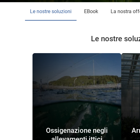
Le nostre soluzioni
eBook
La nostra off
Le nostre soluz
Ossigenazione negli
Ar
allevamenti ittici