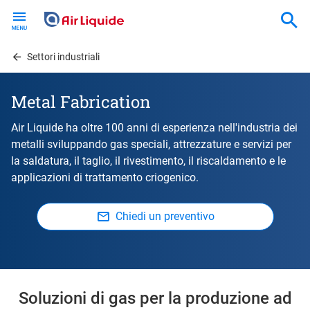
Skip
to
main
content
Settori industriali
Metal Fabrication
Air Liquide ha oltre 100 anni di esperienza nell'industria dei
metalli sviluppando gas speciali, attrezzature e servizi per
la saldatura, il taglio, il rivestimento, il riscaldamento e le
applicazioni di trattamento criogenico.
Chiedi un preventivo
Soluzioni di gas per la produzione ad