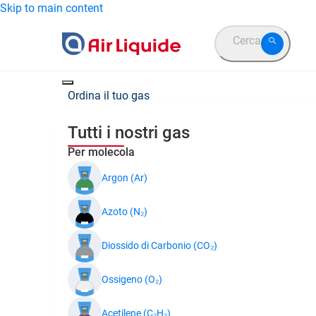
Skip to main content
Cerca
Ordina il tuo gas
Tutti i nostri gas
Per molecola
Argon (Ar)
Azoto (N₂)
Diossido di Carbonio (CO₂)
Ossigeno (O₂)
Acetilene (C₂H₂)