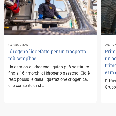
04/08/2026
28/07
Idrogeno liquefatto per un trasporto
Prim
più semplice
un'a
trime
Un camion di idrogeno liquido può sostituire
e un
fino a 16 rimorchi di idrogeno gassoso! Ciò è
reso possibile dalla liquefazione criogenica,
Diffus
che consente di st ...
Gruppo