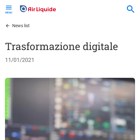
Skip
to
main
content
News list
Trasformazione digitale
11/01/2021