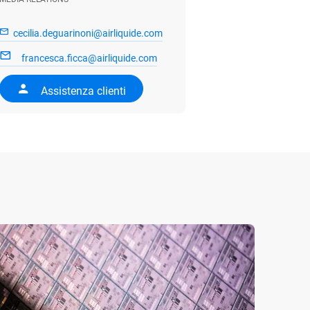
cecilia.deguarinoni@airliquide.com
francesca.ficca@airliquide.com
Assistenza clienti
21/07/
Decar
entra