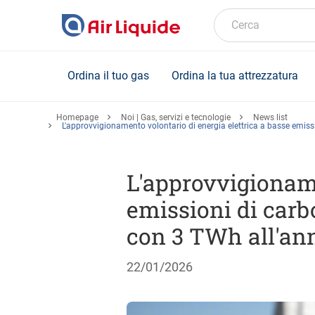
Skip
to
Cerca
main
content
Ordina il tuo gas
Ordina la tua attrezzatura
Homepage
Noi | Gas, servizi e tecnologie
News list
L'approvvigionamento volontario di energia elettrica a basse emissi
L'approvvigioname
emissioni di carb
con 3 TWh all'ann
22/01/2026