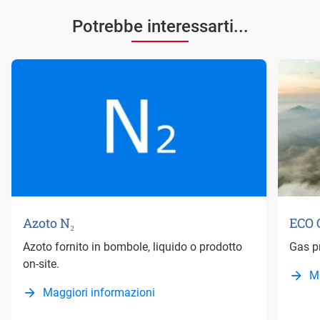
Potrebbe interessarti...
Azoto N₂
ECO 
Azoto fornito in bombole, liquido o prodotto
Gas p
on-site.
M
Maggiori informazioni