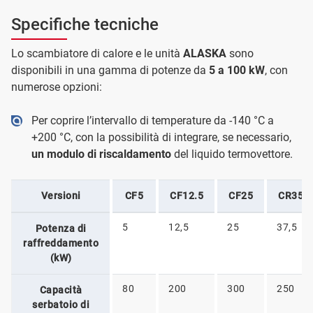
Specifiche tecniche
Lo scambiatore di calore e le unità
ALASKA
sono
disponibili in una gamma di potenze da
5 a 100 kW
, con
numerose opzioni:
Per coprire l’intervallo di temperature da -140 °C a
+200 °C, con la possibilità di integrare, se necessario,
un modulo di riscaldamento
del liquido termovettore.
Versioni
CF5
CF12.5
CF25
CR35.5
5
12,5
25
37,5
Potenza di
raffreddamento
(kW)
80
200
300
250
Capacità
serbatoio di