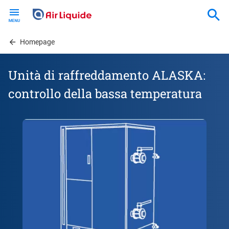
Skip
to
main
content
Homepage
Unità di raffreddamento ALASKA:
controllo della bassa temperatura