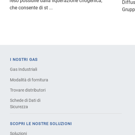
reso possibile dalla liquefazione criogenica,
Diffus
che consente di st ...
Gruppo
I NOSTRI GAS
Gas Industriali
Modalità di fornitura
Trovare distributori
Schede di Dati di
Sicurezza
SCOPRI LE NOSTRE SOLUZIONI
Soluzioni