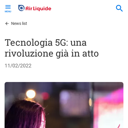
Skip
to
main
content
News list
Tecnologia 5G: una
rivoluzione già in atto
11/02/2022