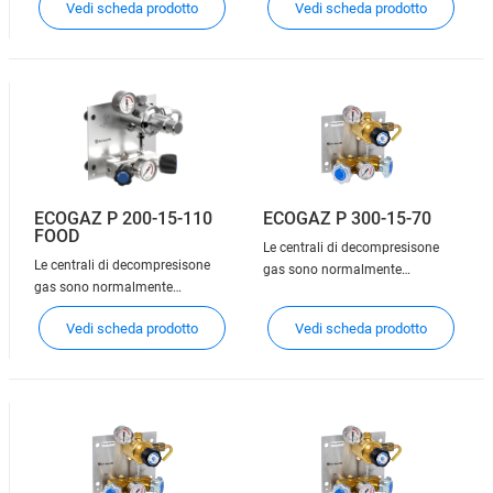
Vedi scheda prodotto
Vedi scheda prodotto
principale di distribuzione del
gas e sono progettate per
gas e sono progettate per
distribuire, attraverso la
distribuire, attraverso la
tubazione, il gas ad uno o più
tubazione, il gas ad uno o più
punti di utilizzo. Esse
punti di utilizzo. Esse
consentono la connessione di
consentono la connessione di
una
una
ECOGAZ P 200-15-110
ECOGAZ P 300-15-70
FOOD
Le centrali di decompresisone
Le centrali di decompresisone
gas sono normalmente
gas sono normalmente
installate a monte della linea
installate a monte della linea
principale di distribuzione del
Vedi scheda prodotto
Vedi scheda prodotto
principale di distribuzione del
gas e sono progettate per
gas e sono progettate per
distribuire, attraverso la
distribuire, attraverso la
tubazione, il gas ad uno o più
tubazione, il gas ad uno o più
punti di utilizzo. Esse
punti di utilizzo. Esse
consentono la connessione di
consentono la connessione di
una
una