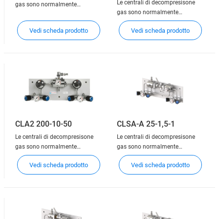
Le centrali di decompresisone
gas sono normalmente
gas sono normalmente
installate a monte della linea
installate a monte della linea
principale di distribuzione del
Vedi scheda prodotto
Vedi scheda prodotto
principale di distribuzione del
gas e sono progettate per
gas e sono progettate per
distribuire, attraverso la
distribuire, attraverso la
tubazione, il gas ad uno o più
tubazione, il gas ad uno o più
punti di utilizzo. Esse
punti di utilizzo. Esse
consentono la connessione di
consentono la connessione di
una
una
CLA2 200-10-50
CLSA-A 25-1,5-1
Le centrali di decompresisone
Le centrali di decompresisone
gas sono normalmente
gas sono normalmente
installate a monte della linea
installate a monte della linea
Vedi scheda prodotto
Vedi scheda prodotto
principale di distribuzione del
principale di distribuzione del
gas e sono progettate per
gas e sono progettate per
distribuire, attraverso la
distribuire, attraverso la
tubazione, il gas ad uno o più
tubazione, il gas ad uno o più
punti di utilizzo. Esse
punti di utilizzo. Esse
consentono la connessione di
consentono la connessione di