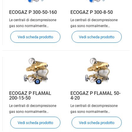
ECOGAZ P 300-50-160
ECOGAZ P 300-8-50
Le centrali di decompresisone
Le centrali di decompresisone
gas sono normalmente
gas sono normalmente
installate a monte della linea
installate a monte della linea
Vedi scheda prodotto
Vedi scheda prodotto
principale di distribuzione del
principale di distribuzione del
gas e sono progettate per
gas e sono progettate per
distribuire, attraverso la
distribuire, attraverso la
tubazione, il gas ad uno o più
tubazione, il gas ad uno o più
punti di utilizzo. Esse
punti di utilizzo. Esse
consentono la connessione di
consentono la connessione di
una
una
ECOGAZ P FLAMAL
ECOGAZ P FLAMAL 50-
200-15-50
4-20
Le centrali di decompresisone
Le centrali di decompresisone
gas sono normalmente
gas sono normalmente
installate a monte della linea
installate a monte della linea
Vedi scheda prodotto
Vedi scheda prodotto
principale di distribuzione del
principale di distribuzione del
gas e sono progettate per
gas e sono progettate per