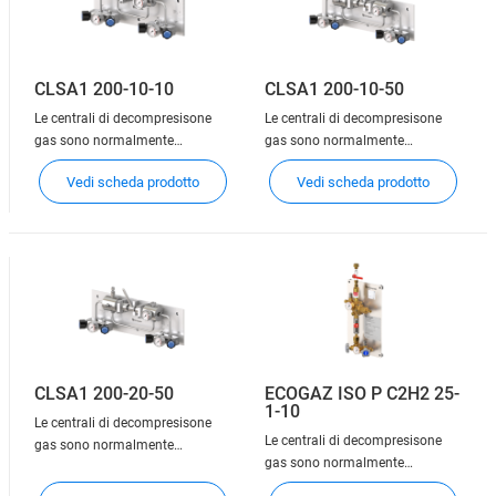
una
una
CLSA1 200-10-10
CLSA1 200-10-50
Le centrali di decompresisone
Le centrali di decompresisone
gas sono normalmente
gas sono normalmente
installate a monte della linea
installate a monte della linea
Vedi scheda prodotto
Vedi scheda prodotto
principale di distribuzione del
principale di distribuzione del
gas e sono progettate per
gas e sono progettate per
distribuire, attraverso la
distribuire, attraverso la
tubazione, il gas ad uno o più
tubazione, il gas ad uno o più
punti di utilizzo. Esse
punti di utilizzo. Esse
consentono la connessione di
consentono la connessione di
una
una
CLSA1 200-20-50
ECOGAZ ISO P C2H2 25-
1-10
Le centrali di decompresisone
Le centrali di decompresisone
gas sono normalmente
gas sono normalmente
installate a monte della linea
installate a monte della linea
principale di distribuzione del