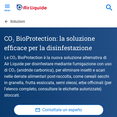
Skip
to
main
content
Soluzioni
CO₂ BioProtection: la soluzione
efficace per la disinfestazione
Le CO₂ BioProtection è la nuova soluzione alternativa di
Air Liquide per disinfestare mediante fumigazione con uso
di CO₂ (anidride carbonica), per eliminare insetti e acari
nelle derrate alimentari post-raccolta, come cereali secchi
in granella, frutta essiccata, semi oleosi, erbe officinali (per
l'elenco completo, consultare le etichette autorizzate)
stoccati.
Contattate un esperto