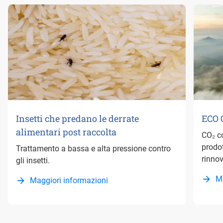
Insetti che predano le derrate
ECO 
alimentari post raccolta
CO₂ c
prodot
Trattamento a bassa e alta pressione contro
rinnov
gli insetti.
M
Maggiori informazioni