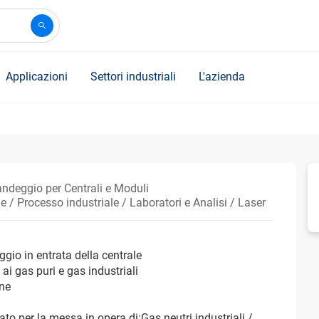
Applicazioni
Settori industriali
L'azienda
andeggio per Centrali e Moduli
 / Processo industriale / Laboratori e Analisi / Laser
gio in entrata della centrale
 ai gas puri e gas industriali
one
ato per la messa in opera di:Gas neutri industriali /