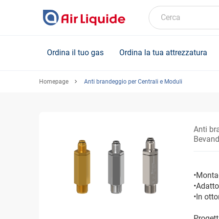
Skip
to
Cerca
main
content
Ordina il tuo gas
Ordina la tua attrezzatura
Homepage
Anti brandeggio per Centrali e Moduli
Anti br
Bevande
•Montag
•Adatto
•In ott
Progett