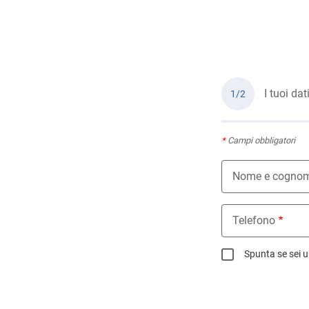
I tuoi dat
1/2
*
Campi obbligatori
Nome e cogno
Telefono
Spunta se sei u