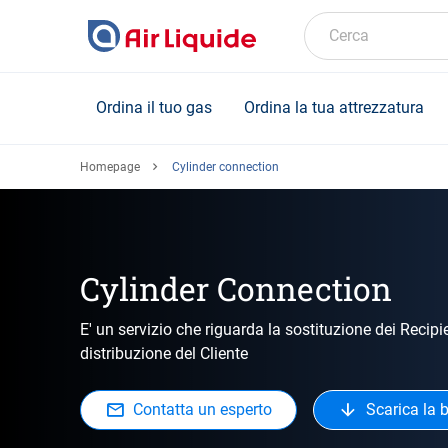
Skip
to
Cerca
main
content
Ordina il tuo gas
Ordina la tua attrezzatura
Homepage
Cylinder connection
Cylinder Connection
E' un servizio che riguarda la sostituzione dei Recipi
distribuzione del Cliente
Contatta un esperto
Scarica la 