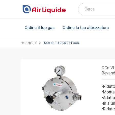
Skip
to
Cerca
main
content
Ordina il tuo gas
Ordina la tua attrezzatura
Homepage
DCn VLP 4-0.05-27 FOOD
DCn VL
Bevande
•Ridutt
•Monta
•Adatto
•In alu
•Ridut