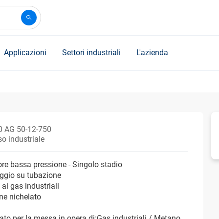
Applicazioni
Settori industriali
L'azienda
 AG 50-12-750
o industriale
ore bassa pressione - Singolo stadio
ggio su tubazione
 ai gas industriali
one nichelato
ato per la messa in opera di:Gas industriali / Metano