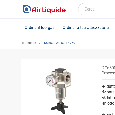
Skip
to
Cerca
main
content
Ordina il tuo gas
Ordina la tua attrezzatura
Homepage
DCn500 AG 50-12-750
DCn500
Process
•Ridutt
•Monta
•Adatto
•In ott
Progett