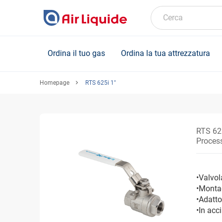
Skip
to
Cerca
main
content
Ordina il tuo gas
Ordina la tua attrezzatura
Homepage
RTS 625i 1"
RTS 62
Process
•Valvol
•Monta
•Adatto
•In acc