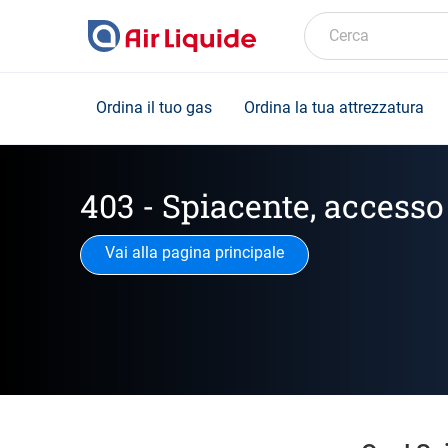
Skip
to
Cerca
main
content
Ordina il tuo gas
Ordina la tua attrezzatura
403 - Spiacente, access
Vai alla pagina principale