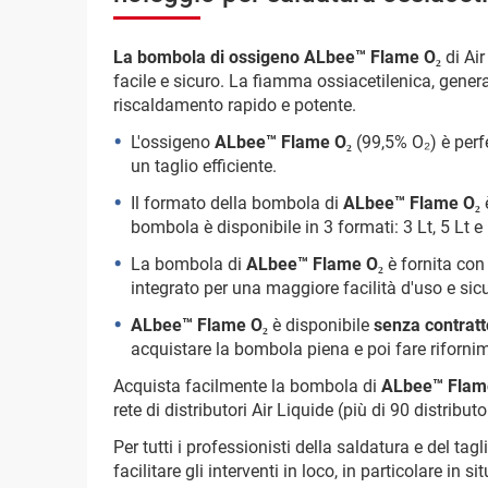
La bombola di ossigeno ALbee™ Flame O₂
di Air
facile e sicuro. La fiamma ossiacetilenica, gener
riscaldamento rapido e potente.
L'ossigeno
ALbee™ Flame O₂
(99,5% O₂) è per
un taglio efficiente.
Il formato della bombola di
ALbee™ Flame O₂
bombola è disponibile in 3 formati: 3 Lt, 5 Lt e 
La bombola di
ALbee™ Flame O₂
è fornita co
integrato per una maggiore facilità d'uso e sic
ALbee™ Flame O₂
è disponibile
senza contratt
acquistare la bombola piena e poi fare riforni
Acquista facilmente la bombola di
ALbee™ Flam
rete di distributori Air Liquide (più di 90 distributor
Per tutti i professionisti della saldatura e del tagl
facilitare gli interventi in loco, in particolare in