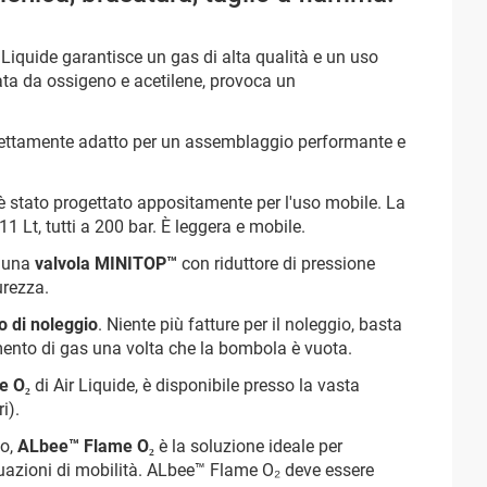
 Liquide garantisce un gas di alta qualità e un uso
ata da ossigeno e acetilene, provoca un
fettamente adatto per un assemblaggio performante e
è stato progettato appositamente per l'uso mobile. La
11 Lt, tutti a 200 bar. È leggera e mobile.
n una
valvola MINITOP™
con riduttore di pressione
urezza.
o di noleggio
. Niente più fatture per il noleggio, basta
mento di gas una volta che la bombola è vuota.
e O₂
di Air Liquide, è disponibile presso la vasta
i).
io,
ALbee™ Flame O₂
è la soluzione ideale per
 situazioni di mobilità. ALbee™ Flame O₂ deve essere