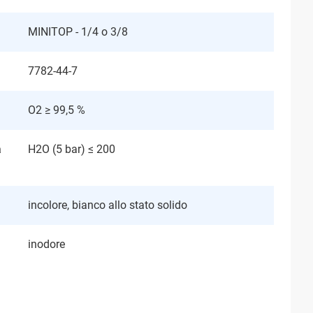
MINITOP - 1/4 o 3/8
7782-44-7
O2 ≥ 99,5 %
a
H2O (5 bar) ≤ 200
incolore, bianco allo stato solido
inodore