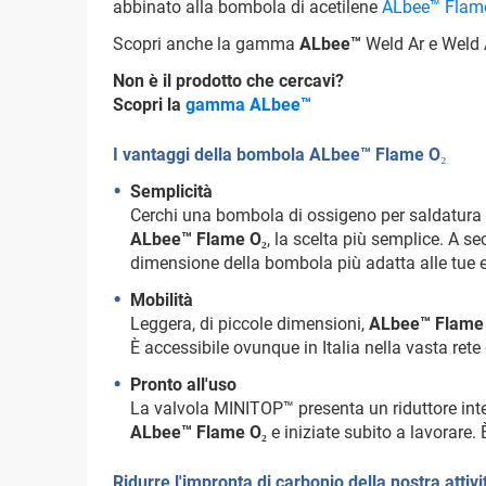
abbinato alla bombola di acetilene
ALbee™ Flam
Scopri anche la gamma
ALbee™
Weld Ar e Weld A
Non è il prodotto che cercavi?
Scopri la
gamma ALbee™
I vantaggi della bombola ALbee™ Flame O₂
Semplicità
Cerchi una bombola di ossigeno per saldatura o
ALbee™ Flame O₂
, la scelta più semplice. A 
dimensione della bombola più adatta alle tue es
Mobilità
Leggera, di piccole dimensioni,
ALbee™ Flame
È accessibile ovunque in Italia nella vasta rete d
Pronto all'uso
La valvola MINITOP™ presenta un riduttore int
ALbee™ Flame O₂
e iniziate subito a lavorare.
Ridurre l'impronta di carbonio della nostra attivit