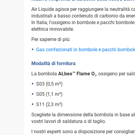
Air Liquide agisce per raggiungere la neutralità 
industriali a basso contenuto di carbonio da energ
In Italia, l'ossigeno in bombole e pacchi bombole
elettrica rinnovabile.
Per saperne di più:
Gas confezionati in bombole e pacchi bombol
Modalità di fornitura
La bombola
ALbee™ Flame O₂
, ossigeno per sald
S03 (0,5 m³)
S05 (1,1 m³)
S11 (2,3 m³)
Scegliete la dimensione della bombola in base a
vostri lavori di saldatura o di taglio.
I nostri esperti sono a disposizione per consigliar