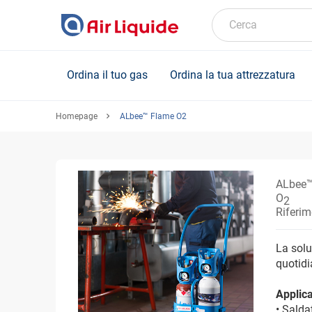
Skip
to
Cerca
main
content
Ordina il tuo gas
Ordina la tua attrezzatura
Homepage
ALbee™ Flame O2
ALbee™
O
2
Riferi
La solu
quotidi
Applica
• Sald