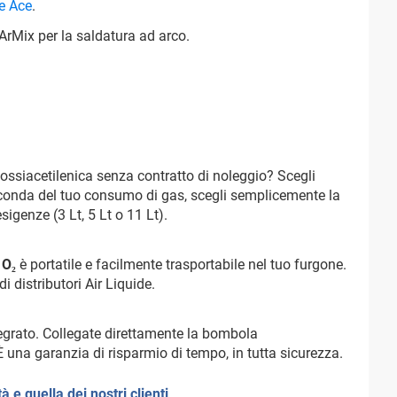
e Ace
.
rMix per la saldatura ad arco.
ssiacetilenica senza contratto di noleggio? Scegli
seconda del tuo consumo di gas, scegli semplicemente la
igenze (3 Lt, 5 Lt o 11 Lt).
 O₂
è portatile e facilmente trasportabile nel tuo furgone.
i distributori Air Liquide.
egrato. Collegate direttamente la bombola
 È una garanzia di risparmio di tempo, in tutta sicurezza.
à e quella dei nostri clienti