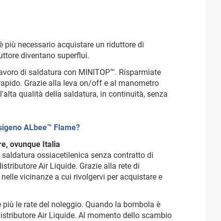
è più necessario acquistare un riduttore di
uttore diventano superflui.
o lavoro di saldatura con MINITOP™. Risparmiate
apido. Grazie alla leva on/off e al manometro
'alta qualità della saldatura, in continuità, senza
ossigeno ALbee™ Flame?
re, ovunque Italia
saldatura ossiacetilenica senza contratto di
tributore Air Liquide. Grazie alla rete di
 nelle vicinanze a cui rivolgervi per acquistare e
più le rate del noleggio. Quando la bombola è
 distributore Air Liquide. Al momento dello scambio