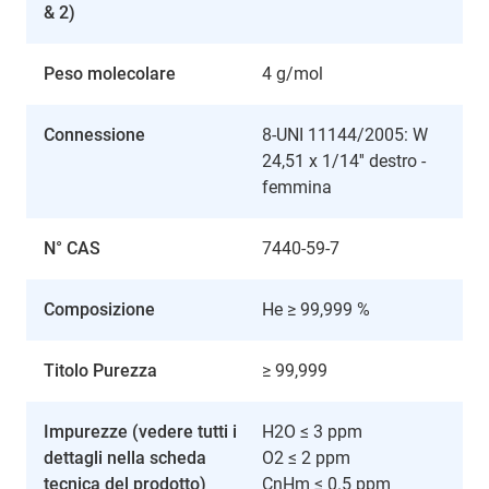
& 2)
Peso molecolare
4 g/mol
Connessione
8-UNI 11144/2005: W
24,51 x 1/14'' destro -
femmina
N° CAS
7440-59-7
Composizione
He ≥ 99,999 %
Titolo Purezza
≥ 99,999
Impurezze (vedere tutti i
H2O ≤ 3 ppm
dettagli nella scheda
O2 ≤ 2 ppm
tecnica del prodotto)
CnHm ≤ 0.5 ppm