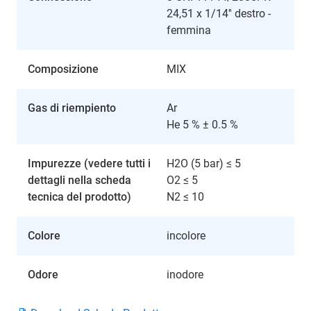
24,51 x 1/14'' destro -
femmina
Composizione
MIX
Gas di riempiento
Ar
He 5 % ± 0.5 %
Impurezze (vedere tutti i
H2O (5 bar) ≤ 5
dettagli nella scheda
O2 ≤ 5
tecnica del prodotto)
N2 ≤ 10
Colore
incolore
Odore
inodore