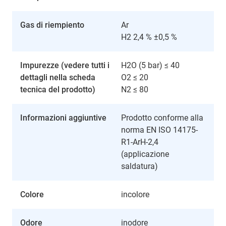
Gas di riempiento
Ar
H2 2,4 % ±0,5 %
Impurezze (vedere tutti i
H2O (5 bar) ≤ 40
dettagli nella scheda
O2 ≤ 20
tecnica del prodotto)
N2 ≤ 80
Informazioni aggiuntive
Prodotto conforme alla
norma EN ISO 14175-
R1-ArH-2,4
(applicazione
saldatura)
Colore
incolore
Odore
inodore