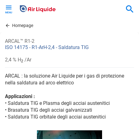
Skip
to
main
content
Homepage
ARCAL™ R1-2
ISO 14175 - R1-ArH-2,4 - Saldatura TIG
2,4 % H
/Ar
2
ARCAL : la soluzione Air Liquide per i gas di protezione
nella saldatura ad arco elettrico
Applicazioni :
• Saldatura TIG e Plasma degli acciai austenitici
• Brasatura TIG degli acciai galvanizzati
• Saldatura TIG orbitale degli acciai austenitici