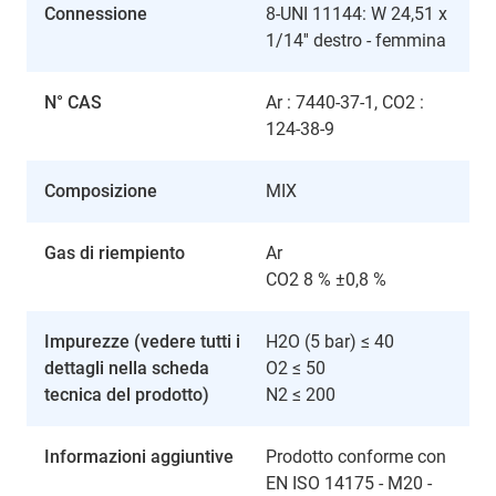
Connessione
8-UNI 11144: W 24,51 x
1/14'' destro - femmina
N° CAS
Ar : 7440-37-1, CO2 :
124-38-9
Composizione
MIX
Gas di riempiento
Ar
CO2 8 % ±0,8 %
Impurezze (vedere tutti i
H2O (5 bar) ≤ 40
dettagli nella scheda
O2 ≤ 50
tecnica del prodotto)
N2 ≤ 200
Informazioni aggiuntive
Prodotto conforme con
EN ISO 14175 - M20 -