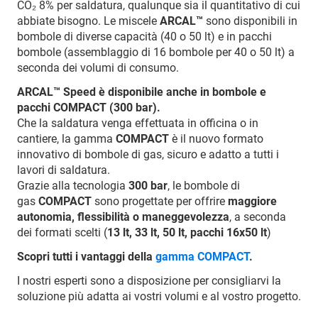
CO₂ 8% per saldatura, qualunque sia il quantitativo di cui
abbiate bisogno. Le miscele
ARCAL™
sono disponibili in
bombole di diverse capacità (40 o 50 lt) e in pacchi
bombole (assemblaggio di 16 bombole per 40 o 50 lt) a
seconda dei volumi di consumo.
ARCAL™ Speed è disponibile anche in bombole e
pacchi COMPACT (300 bar).
Che la saldatura venga effettuata in officina o in
cantiere, la gamma
COMPACT
è il nuovo formato
innovativo di bombole di gas, sicuro e adatto a tutti i
lavori di saldatura.
Grazie alla tecnologia
300 bar
, le bombole di
gas
COMPACT
sono progettate per offrire
maggiore
autonomia, flessibilità o maneggevolezza
, a seconda
dei formati scelti (
13 lt, 33 lt, 50 lt, pacchi 16x50 lt
)
Scopri tutti i vantaggi della
gamma COMPACT
.
I nostri esperti sono a disposizione per consigliarvi la
soluzione più adatta ai vostri volumi e al vostro progetto.