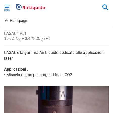
Skip
to
main
content
Homepage
LASAL™ P51
15,6% N
+ 3,4 % CO
/He
2
2
LASAL è la gamma Air Liquide dedicata alle applicazioni
laser
Applicazioni :
• Miscela di gas per sorgenti laser CO2