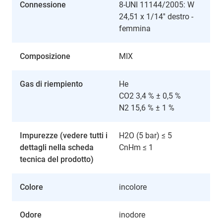
Connessione
8-UNI 11144/2005: W
24,51 x 1/14'' destro -
femmina
Composizione
MIX
Gas di riempiento
He
CO2 3,4 % ± 0,5 %
N2 15,6 % ± 1 %
Impurezze (vedere tutti i
H2O (5 bar) ≤ 5
dettagli nella scheda
CnHm ≤ 1
tecnica del prodotto)
Colore
incolore
Odore
inodore