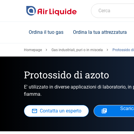
Skip
to
Cerca
main
content
Ordina il tuo gas
Ordina la tua attrezzatura
Homepage
Gas industriali, puri o in miscela
Protossido di
Protossido di azoto
E' utilizzato in diverse applicazioni di laboratorio,
fiamma.
Scaric
Contatta un esperto