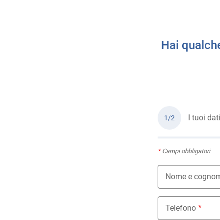
Hai qualch
I tuoi dat
1/2
*
Campi obbligatori
Nome e cogno
Telefono