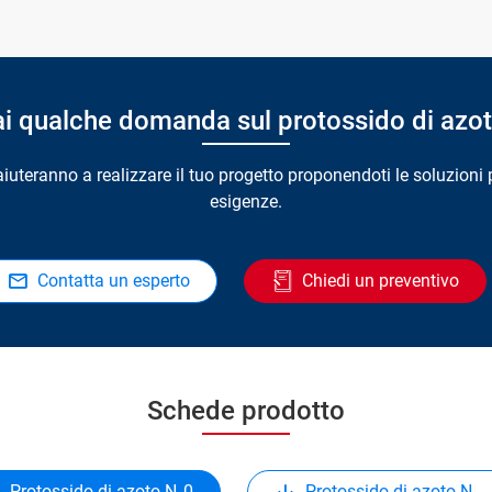
i qualche domanda sul protossido di azo
i aiuteranno a realizzare il tuo progetto proponendoti le soluzioni 
esigenze.
Contatta un esperto
Chiedi un preventivo
Schede prodotto
Protossido di azoto N₂0
Protossido di azoto N₄₈