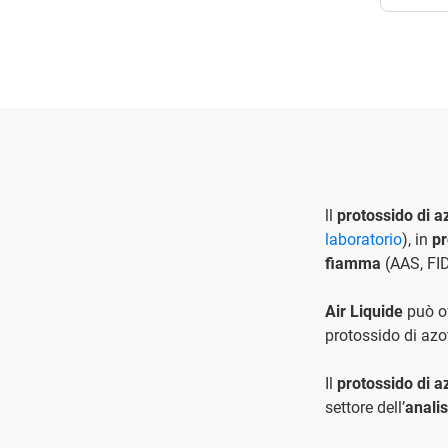
ll
protossido di a
laboratorio
), in
pr
fiamma
(AAS, FID
Air Liquide
può of
protossido di azo
Il
protossido di a
settore dell’
analis