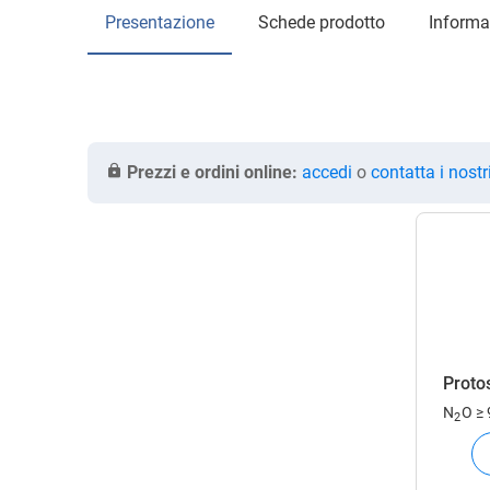
Presentazione
Schede prodotto
Informa
Prezzi e ordini online:
accedi
o
contatta i nostr
Proto
N
O
≥
2