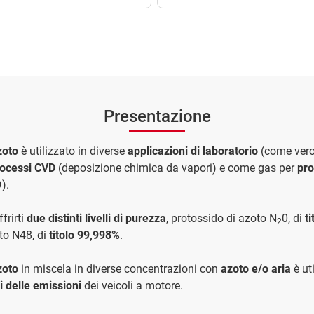
Presentazione
zoto
è utilizzato in diverse
applicazioni di laboratorio
(come vero
ocessi CVD
(deposizione chimica da vapori) e come gas per
pro
).
frirti
due distinti livelli di purezza
, protossido di azoto N
0, di
t
2
to N48, di
titolo 99,998%
.
zoto
in miscela in diverse concentrazioni con
azoto e/o aria
è uti
i delle emissioni
dei veicoli a motore.