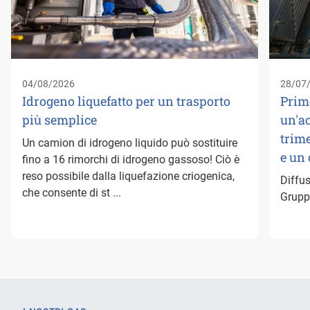
04/08/2026
28/07
Idrogeno liquefatto per un trasporto
Prim
più semplice
un'a
trime
Un camion di idrogeno liquido può sostituire
e un
fino a 16 rimorchi di idrogeno gassoso! Ciò è
reso possibile dalla liquefazione criogenica,
Diffus
che consente di st ...
Gruppo