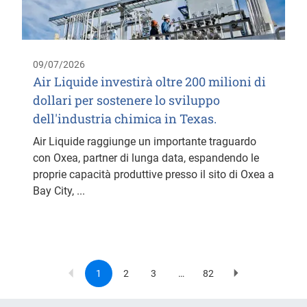
09/07/2026
Air Liquide investirà oltre 200 milioni di
dollari per sostenere lo sviluppo
dell'industria chimica in Texas.
Air Liquide raggiunge un importante traguardo
con Oxea, partner di lunga data, espandendo le
proprie capacità produttive presso il sito di Oxea a
Bay City, ...
1
2
3
…
82
Current
Page
Page
Last
Next
Pagination
page
page
page