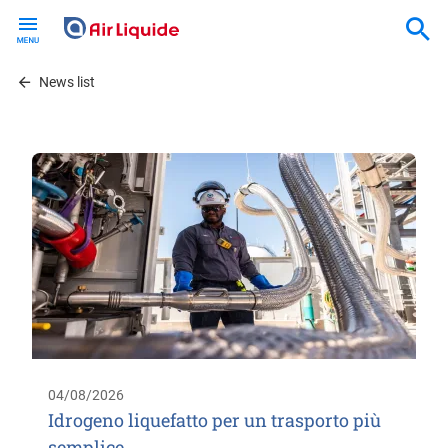
Skip
to
main
content
News list
04/08/2026
Idrogeno liquefatto per un trasporto più
semplice