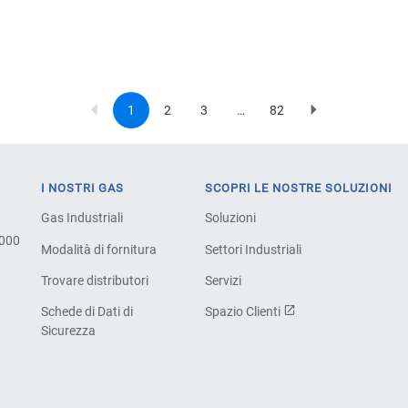
1
2
3
…
82
Current
Page
Page
Last
Next
Pagination
page
page
page
I NOSTRI GAS
SCOPRI LE NOSTRE SOLUZIONI
Gas Industriali
Soluzioni
.000
Modalità di fornitura
Settori Industriali
Trovare distributori
Servizi
Schede di Dati di
Spazio Clienti
Sicurezza