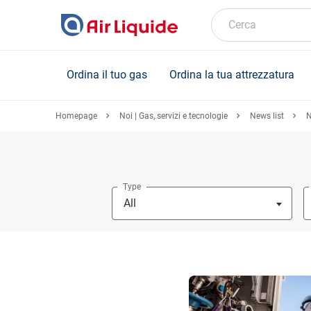
Skip
to
Cerca
main
content
Ordina il tuo gas
Ordina la tua attrezzatura
Homepage
Noi | Gas, servizi e tecnologie
News list
N
Type
All