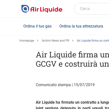
Skip
to
Cerca
main
content
Ordina il tuo gas
Ordina la tua attrezzatura
Homepage
Archivi News and PR
Air Liquide firma un con
Air Liquide firma un
GCGV e costruirà u
Comunicato stampa | 15/07/2019
Air Liquide ha firmato un contratto a lu
joint venture detenuta in parti uguali 