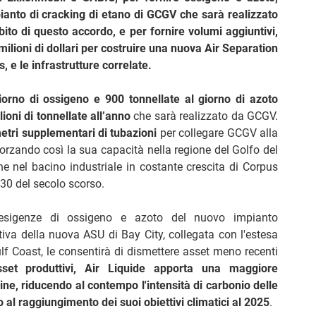
mpianto di cracking di etano di GCGV che sarà realizzato
bito di questo accordo, e per fornire volumi aggiuntivi,
milioni di dollari per costruire una nuova Air Separation
, e le infrastrutture correlate.
giorno di ossigeno e 900 tonnellate al giorno di azoto
lioni di tonnellate all’anno
che sarà realizzato da GCGV.
etri supplementari di tubazioni
per collegare GCGV alla
forzando così la sua capacità nella regione del Golfo del
ne nel bacino industriale in costante crescita di Corpus
 30 del secolo scorso.
 esigenze di ossigeno e azoto del nuovo impianto
iva della nuova ASU di Bay City, collegata con l'estesa
ulf Coast, le consentirà di dismettere asset meno recenti
set produttivi, Air Liquide apporta una maggiore
mine, riducendo al contempo l'intensità di carbonio delle
 al raggiungimento dei suoi obiettivi climatici al 2025
.