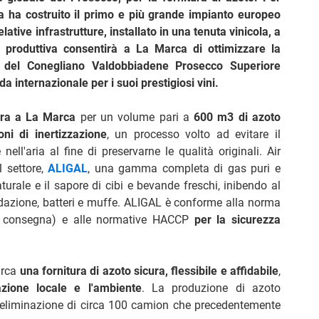
ia ha costruito il primo e più grande impianto europeo
ative infrastrutture, installato in una tenuta vinicola, a
à produttiva consentirà a La Marca di ottimizzare la
 del Conegliano Valdobbiadene Prosecco Superiore
 internazionale per i suoi prestigiosi vini.
tura a La Marca
per un volume pari a
600 m3 di azoto
oni di inertizzazione
, un processo volto ad evitare il
ell'aria al fine di preservarne le qualità originali. Air
l settore,
ALIGAL
, una gamma completa di gas puri e
turale e il sapore di cibi e bevande freschi, inibendo al
dazione, batteri e muffe. ALIGAL è conforme alla norma
 e consegna) e alle normative HACCP
per la sicurezza
arca
una fornitura di azoto sicura, flessibile e affidabile
,
azione locale e l'ambiente
. La produzione di azoto
 l’eliminazione di circa 100 camion che precedentemente