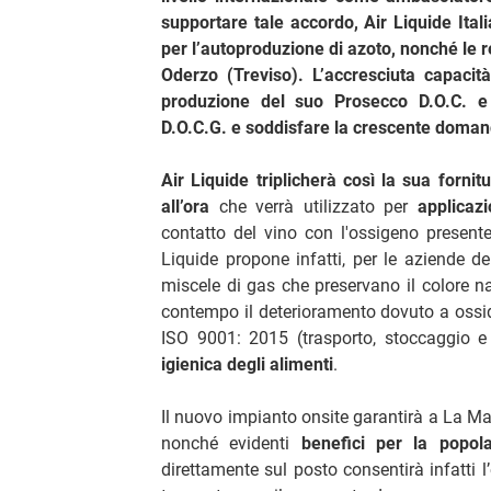
supportare tale accordo, Air Liquide Ital
per l’autoproduzione di azoto, nonché le rel
Oderzo (Treviso). L’accresciuta capacit
produzione del suo Prosecco D.O.C. e
D.O.C.G. e soddisfare la crescente domanda
Air Liquide triplicherà così la sua forni
all’ora
che verrà utilizzato per
applicazi
contatto del vino con l'ossigeno presente n
Liquide propone infatti, per le aziende de
miscele di gas che preservano il colore na
contempo il deterioramento dovuto a ossi
ISO 9001: 2015 (trasporto, stoccaggio
igienica degli alimenti
.
Il nuovo impianto onsite garantirà a La M
nonché evidenti
benefici per la popol
direttamente sul posto consentirà infatti