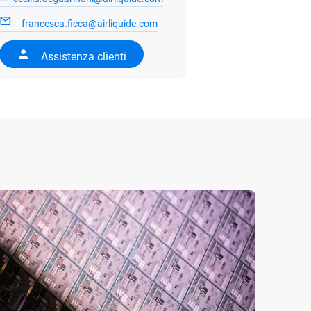
francesca.ficca@airliquide.com
Assistenza clienti
21/07/
Decar
entra
idrog
Air Li