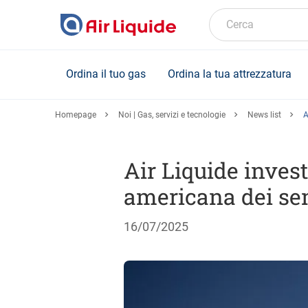
Skip
to
Cerca
main
content
Ordina il tuo gas
Ordina la tua attrezzatura
Homepage
Noi | Gas, servizi e tecnologie
News list
A
Air Liquide invest
americana dei se
16/07/2025