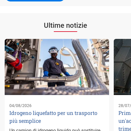
Ultime notizie
04/08/2026
28/07
Idrogeno liquefatto per un trasporto
Prim
più semplice
un'a
trime
Un camion di idrogeno liquido può sostituire