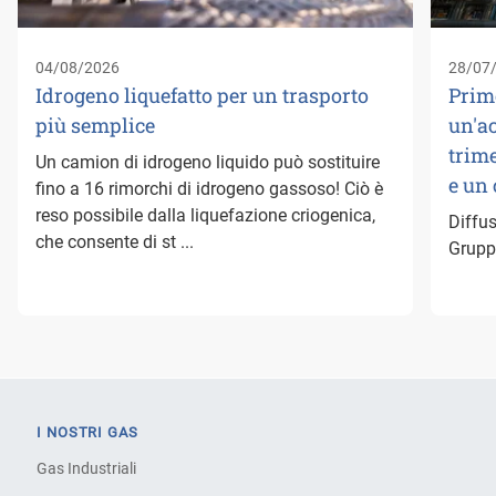
04/08/2026
28/07
Idrogeno liquefatto per un trasporto
Prim
più semplice
un'a
trime
Un camion di idrogeno liquido può sostituire
e un
fino a 16 rimorchi di idrogeno gassoso! Ciò è
reso possibile dalla liquefazione criogenica,
Diffus
che consente di st ...
Gruppo
I NOSTRI GAS
Gas Industriali