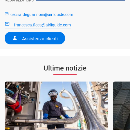
MEDIA RELATIONS
cecilia.deguarinoni@airliquide.com
francesca.ficca@airliquide.com
Assistenza clienti
Ultime notizie