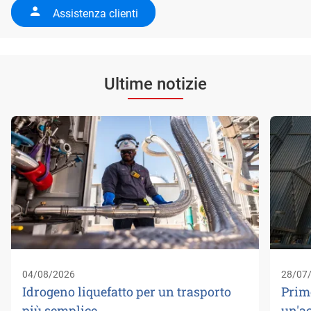
Assistenza clienti
Ultime notizie
04/08/2026
28/07
Idrogeno liquefatto per un trasporto
Prim
più semplice
un'a