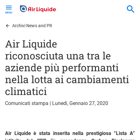
Skip
to
main
content
Archivi News and PR
Air Liquide
riconosciuta una tra le
aziende più performanti
nella lotta ai cambiamenti
climatici
Comunicati stampa | Lunedì, Gennaio 27, 2020
Air Liquide è stata inserita nella prestigiosa “Lista A”