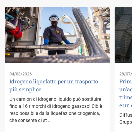
04/08/2026
28/07
Idrogeno liquefatto per un trasporto
Prim
più semplice
un'a
trime
Un camion di idrogeno liquido può sostituire
e un
fino a 16 rimorchi di idrogeno gassoso! Ciò è
reso possibile dalla liquefazione criogenica,
Diffus
che consente di st ...
Gruppo