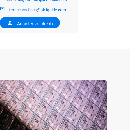
francesca.ficca@airliquide.com
Assistenza clienti
21/07/
Decar
entra
idrog
Air Li