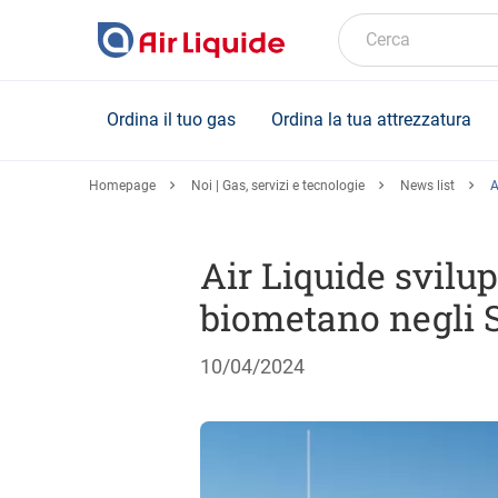
Skip
to
Cerca
main
content
Ordina il tuo gas
Ordina la tua attrezzatura
Homepage
Noi | Gas, servizi e tecnologie
News list
A
Air Liquide svilu
biometano negli S
10/04/2024