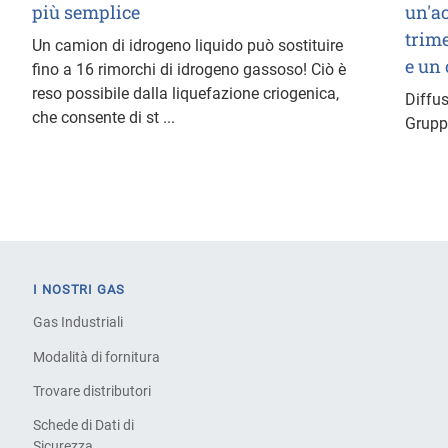
più semplice
un'a
trime
Un camion di idrogeno liquido può sostituire
e un
fino a 16 rimorchi di idrogeno gassoso! Ciò è
reso possibile dalla liquefazione criogenica,
Diffus
che consente di st ...
Gruppo
I NOSTRI GAS
Gas Industriali
Modalità di fornitura
Trovare distributori
Schede di Dati di
Sicurezza