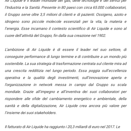
Air Liquide è il leader mondiale dei gas, delle tecnologie e dei servizi per
l’Industria e la Sanità. Presente in 80 paesi con circa 65.000 collaboratori,
il Gruppo serve oltre 3,5 milioni di clienti e di pazienti. Ossigeno, azoto e
idrogeno sono piccole molecole essenziali per la vita, la materia e
l’energia. Esse incarnano il contesto scientifico di Air Liquide e sono al
cuore dell’attività del Gruppo, fin dalla sua creazione nel 1902.
L’ambizione di Air Liquide è di essere il leader nel suo settore, di
conseguire performance di lungo termine e di contribuire a un mondo più
sostenibile. La sua strategia di trasformazione centrata sul cliente mira ad
una crescita redditizia nel lungo periodo. Essa poggia sull’eccellenza
operativa e la qualità degli investimenti, sull’innovazione aperta e
l’organizzazione in network messa in campo dal Gruppo su scala
mondiale. Grazie all’impegno e all’inventiva dei suoi collaboratori per
rispondere alle sfide del cambiamento energetico e ambientale, della
sanità e della digitalizzazione, Air Liquide crea ancora più valore per
l’insieme dei suoi stakeholders.
Il fatturato di Air Liquide ha raggiunto i 20,3 miliardi di euro nel 2017. Le