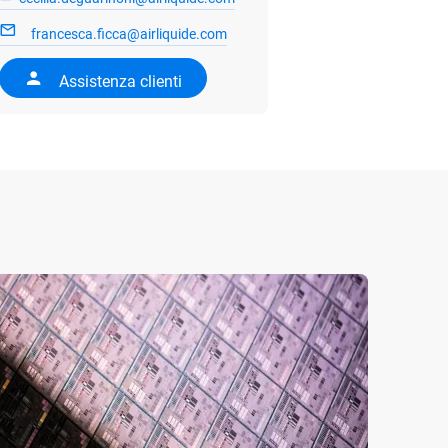
francesca.ficca@airliquide.com
Assistenza clienti
21/07/
Decar
entra
idrog
Air Li