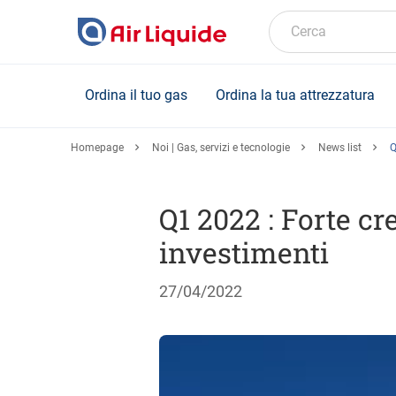
Skip
to
Cerca
main
content
Ordina il tuo gas
Ordina la tua attrezzatura
Homepage
Noi | Gas, servizi e tecnologie
News list
Q
Q1 2022 : Forte cr
investimenti
27/04/2022