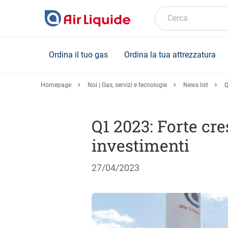
Skip
to
Cerca
main
content
Ordina il tuo gas
Ordina la tua attrezzatura
Homepage
Noi | Gas, servizi e tecnologie
News list
Q
Q1 2023: Forte cre
investimenti
27/04/2023