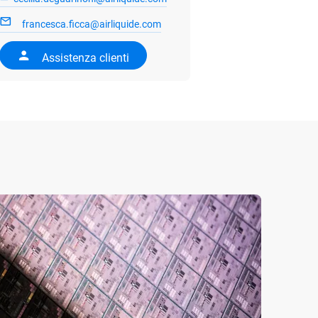
francesca.ficca@airliquide.com
Assistenza clienti
21/07/
Decar
entra
idrog
Air Li