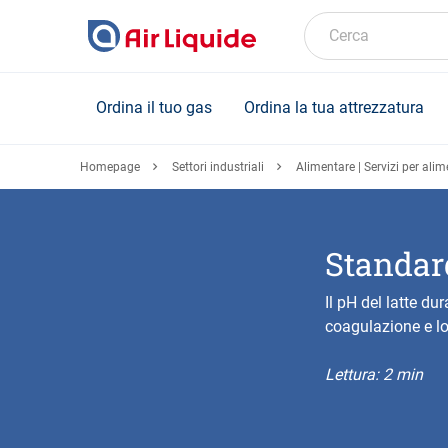
Skip
to
Cerca
main
content
Ordina il tuo gas
Ordina la tua attrezzatura
Homepage
Settori industriali
Alimentare | Servizi per alim
Standar
Il pH del latte du
coagulazione e lo
Lettura: 2 min