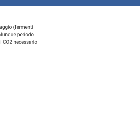
aggio (fermenti
ualunque periodo
 di CO2 necessario