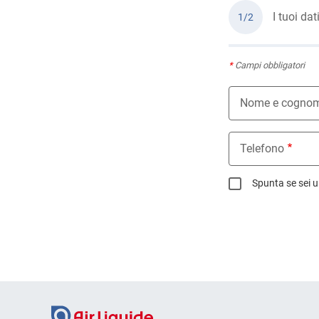
I tuoi dat
1/2
*
Campi obbligatori
Nome e cogno
Telefono
Spunta se sei u